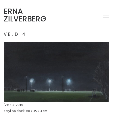
ERNA
ZILVERBERG
VELD 4
‘Veld 4’ 2014
acryl op doek, 60 x 35 x 3 cm